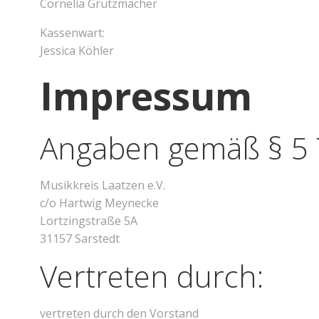
Cornelia Grützmacher
Kassenwart:
Jessica Köhler
Impressum
Angaben gemäß § 5
Musikkreis Laatzen e.V.
c/o Hartwig Meynecke
Lortzingstraße 5A
31157 Sarstedt
Vertreten durch:
vertreten durch den Vorstand