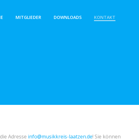
NE
MITGLIEDER
DOWNLOADS
KONTAKT
 die Adresse
info@musikkreis-laatzen.de
! Sie können